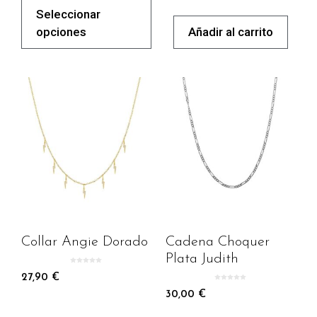
Seleccionar
opciones
Añadir al carrito
Collar Angie Dorado
Cadena Choquer
Plata Judith
0
d
27,90
€
e
5
0
d
30,00
€
e
5