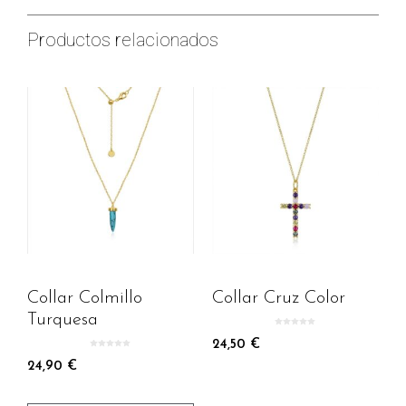
Productos relacionados
Collar Colmillo
Collar Cruz Color
Turquesa
0
d
24,50
€
e
0
5
d
24,90
€
e
5